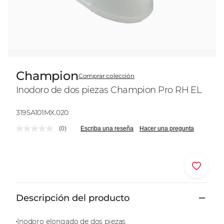
Champion
Comprar colección
Inodoro de dos piezas Champion Pro RH EL
Modelo:
3195A101MX.020
(0)
Escriba una reseña
Hacer una pregunta
Sin
puntuación.
Enlace
en
la
Dónde comprar
misma
página.
Descripción del producto
Inodoro elongado de dos piezas