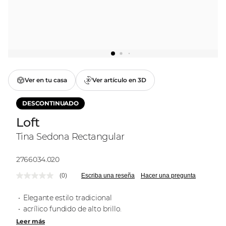
Ver en tu casa
Ver artículo en 3D
DESCONTINUADO
Loft
Tina Sedona Rectangular
Modelo:
2766034.020
(0)
Escriba una reseña
Hacer una pregunta
Sin
puntuación.
Enlace
Elegante estilo tradicional
en
acrílico fundido de alto brillo.
la
misma
Leer más