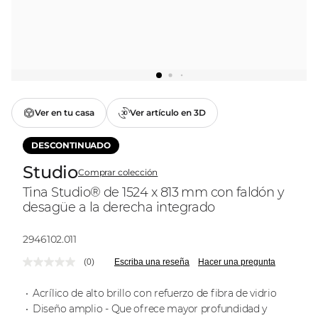
Ver en tu casa
Ver artículo en 3D
DESCONTINUADO
Studio
Comprar colección
Tina Studio® de 1524 x 813 mm con faldón y
desagüe a la derecha integrado
Modelo:
2946102.011
(0)
Escriba una reseña
Hacer una pregunta
Sin
puntuación.
Enlace
Acrílico de alto brillo con refuerzo de fibra de vidrio
en
Diseño amplio - Que ofrece mayor profundidad y
la